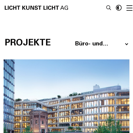
Masterpläne & Öffentliche Räume
/
Leuchtenentwicklung
/
Hospitality
/
Staatliche Projekte
/
Tageslicht
/
Kulturbauten & Veranstaltungsorte
PROJEKTE
Büro- und
News
Verwaltungsgebäude
Über Uns
Projekte
Team
Awards
Bücher