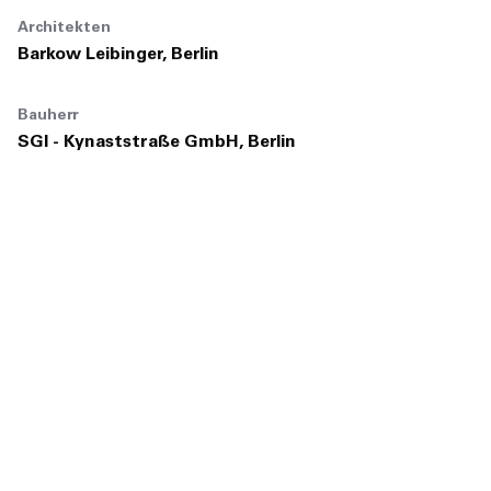
Architekten
Barkow Leibinger, Berlin
Bauherr
SGI - Kynaststraße GmbH, Berlin
Projektsteuerung
SGP Projektmanagement GmbH, Berlin
Projektgröße
64.000 m²
Fertigstellung
2022
Fotos