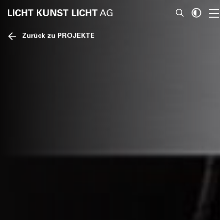
Zurück zu PROJEKTE
News
Über Uns
Projekte
Team
Awards
Bücher