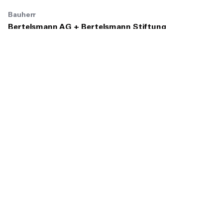
Bauherr
Bertelsmann AG + Bertelsmann Stiftung
Nutzer
Bertelsmann SE & Co. KGaA
Projektgröße
2.800 m²
Fotos
Rudi Meisel
Fertigstellung
2003