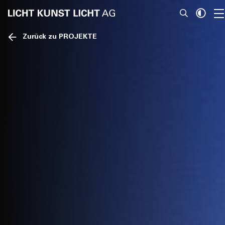
Zurück zu PROJEKTE
News
Über Uns
Projekte
Team
Awards
Bücher