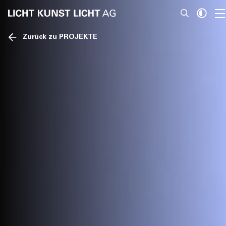
Zurück zu PROJEKTE
News
Über Uns
Projekte
Team
Awards
Bücher