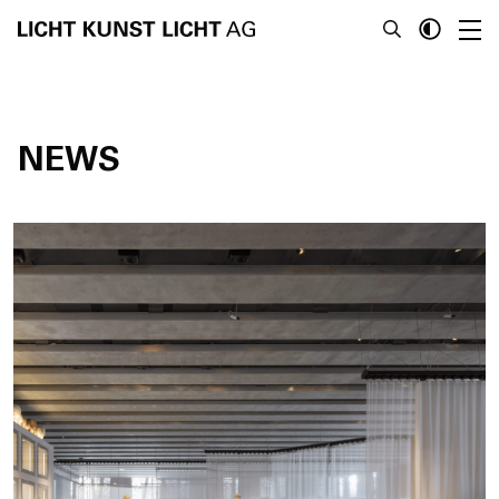
NEWS
News
About
Projects
Team
Awards
Books