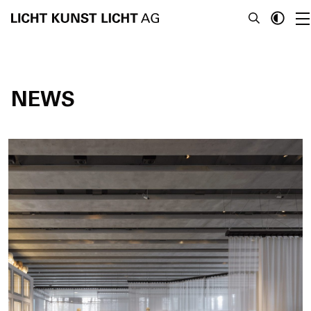
NEWS
News
Über Uns
Projekte
Team
Awards
Bücher