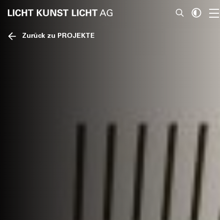
Zurück zu PROJEKTE
News
Über Uns
Projekte
Team
Awards
Bücher