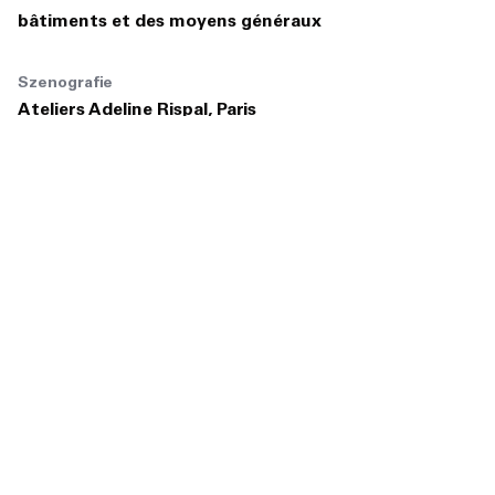
bâtiments et des moyens généraux
Szenografie
Ateliers Adeline Rispal, Paris
Elektroplanung
Amstein+Walthert SAS, Lyon
Projektgröße
ca. 3.400 m², davon ca. 1.800 m² Ausstellung
Fertigstellung
2023
Fotos
Luc Boegly / Ateliers Adeline Rispal