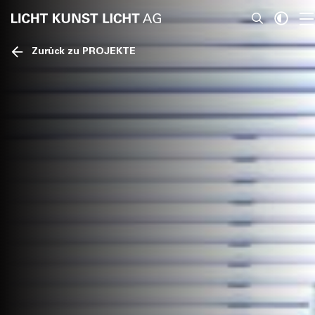
Zurück zu PROJEKTE
News
Über Uns
Projekte
Team
Awards
Bücher