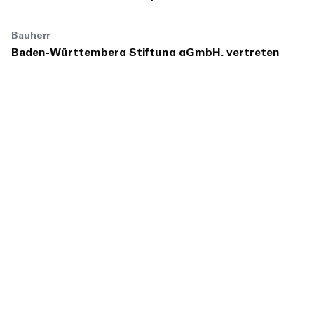
Bauherr
Baden-Württemberg Stiftung gGmbH, vertreten
durch Vermögen und Bau Baden-Württemberg,
Amt Stuttgart
Nutzer
Innenministerium Baden-Württemberg
Ministerium für Umwelt, Klima und
Energiewirtschaft Baden-Württemberg
Ministerium für Ländlichen Raum und
Verbraucherschutz Baden-Württemberg
Projektgröße
33.000 m²