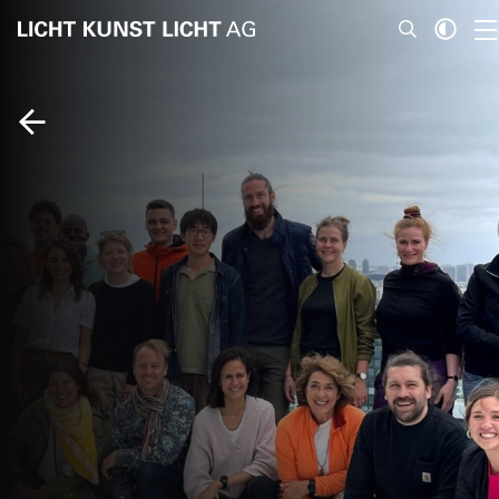
News
Über Uns
Projekte
Team
Awards
Bücher