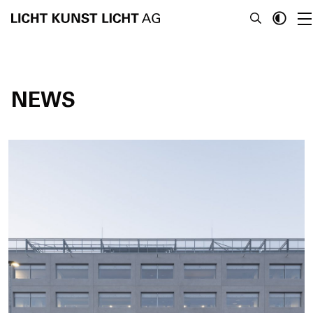
NEWS
News
Über Uns
Projekte
Team
Awards
Bücher