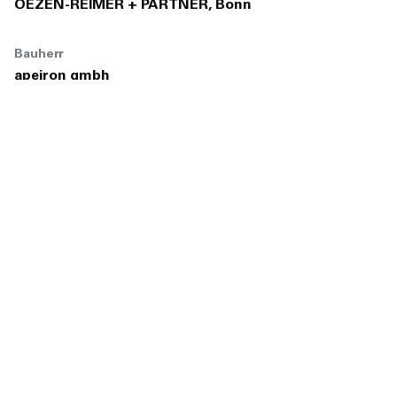
OEZEN-REIMER + PARTNER, Bonn
Bauherr
apeiron gmbh
Nutzer
The ASH Troisdorf
Projektgröße
1.250 m²
Fotos
Lukas Roth
Fertigstellung
2016