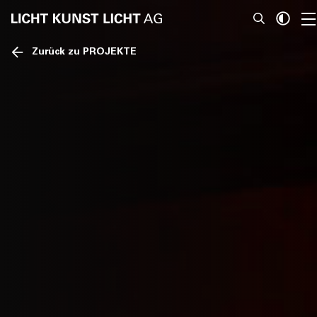
Zurück zu PROJEKTE
News
Über Uns
Projekte
Team
Awards
Bücher