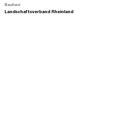
Bauherr
Landschaftsverband Rheinland
Nutzer
Landschaftsverband Rheinland
Projektgröße
5.400 m²
Fotos
Rainer Mader
Fertigstellung
2005
Bauvolumen
13 Millionen Euro