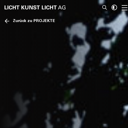
Zurück zu PROJEKTE
News
Über Uns
Projekte
Team
Awards
Bücher