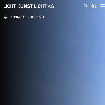
Zurück zu PROJEKTE
News
Über Uns
Projekte
Team
Awards
Bücher