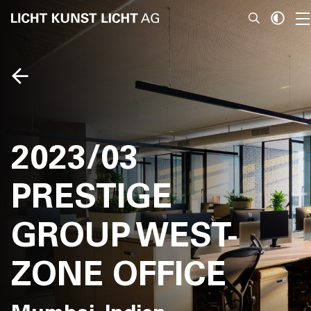
News
Über Uns
2023/03
Projekte
PRESTIGE
Team
GROUP WEST-
Awards
ZONE OFFICE
Bücher