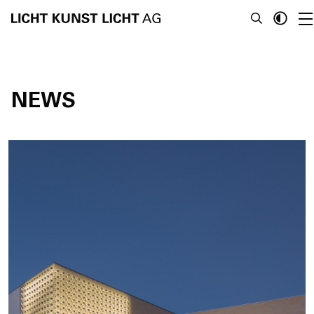
NEWS
News
Über Uns
Projekte
Team
Awards
Bücher